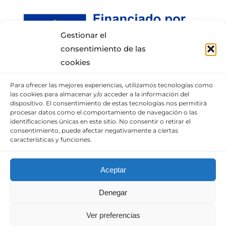
Gestionar el
consentimiento de las
cookies
Para ofrecer las mejores experiencias, utilizamos tecnologías como
INFORMACIÓN DE CONTACTO
las cookies para almacenar y/o acceder a la información del
dispositivo. El consentimiento de estas tecnologías nos permitirá
procesar datos como el comportamiento de navegación o las
Puedes llamar al móvil:
+34 652337807
,
identificaciones únicas en este sitio. No consentir o retirar el
enviarnos un correo
consentimiento, puede afectar negativamente a ciertas
características y funciones.
o visita nuestra
sección de contacto.
Aceptar
© Copyright 2010 – 2025 |
Diseño web
Denegar
optimizado
por
Empresa en Digital
| Todos los
derechos reservados. | Consulta nuestro
Aviso
Ver preferencias