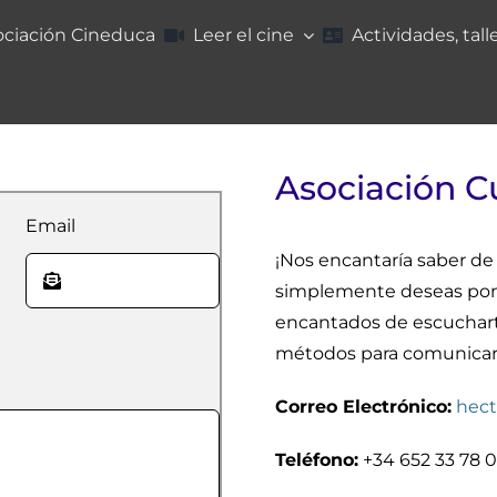
ociación Cineduca
Leer el cine
Actividades, tall
Asociación C
Email
¡Nos encantaría saber de 
simplemente deseas pone
encantados de escucharte
métodos para comunicart
Correo Electrónico:
hect
Teléfono:
+34 652 33 78 