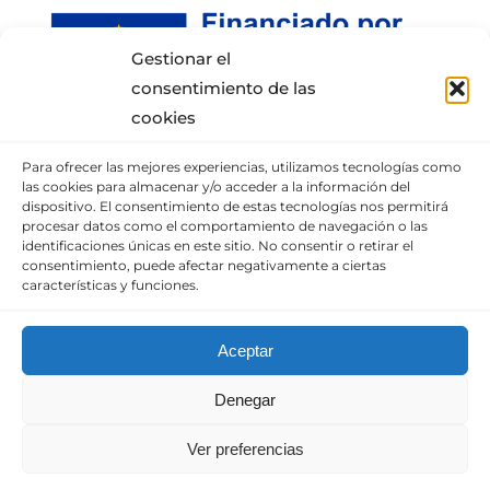
Gestionar el
consentimiento de las
cookies
Para ofrecer las mejores experiencias, utilizamos tecnologías como
INFORMACIÓN DE CONTACTO
las cookies para almacenar y/o acceder a la información del
dispositivo. El consentimiento de estas tecnologías nos permitirá
procesar datos como el comportamiento de navegación o las
Puedes llamar al móvil:
+34 652337807
,
identificaciones únicas en este sitio. No consentir o retirar el
enviarnos un correo
consentimiento, puede afectar negativamente a ciertas
características y funciones.
o visita nuestra
sección de contacto.
Aceptar
© Copyright 2010 – 2025 |
Diseño web
Denegar
optimizado
por
Empresa en Digital
| Todos los
derechos reservados. | Consulta nuestro
Aviso
Ver preferencias
legal