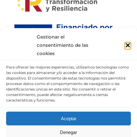
Gestionar el
consentimiento de las
cookies
Para ofrecer las mejores experiencias, utilizamos tecnologías como
INFORMACIÓN DE CONTACTO
las cookies para almacenar y/o acceder a la información del
dispositivo. El consentimiento de estas tecnologías nos permitirá
procesar datos como el comportamiento de navegación o las
Puedes llamar al móvil:
+34 652337807
,
identificaciones únicas en este sitio. No consentir o retirar el
enviarnos un correo
consentimiento, puede afectar negativamente a ciertas
características y funciones.
o visita nuestra
sección de contacto.
Aceptar
© Copyright 2010 – 2025 |
Diseño web
Denegar
optimizado
por
Empresa en Digital
| Todos los