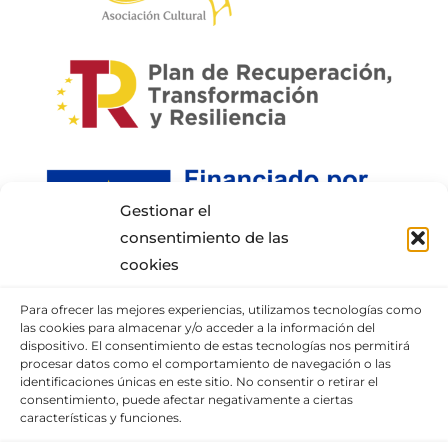
Gestionar el
consentimiento de las
cookies
Para ofrecer las mejores experiencias, utilizamos tecnologías como
INFORMACIÓN DE CONTACTO
las cookies para almacenar y/o acceder a la información del
dispositivo. El consentimiento de estas tecnologías nos permitirá
procesar datos como el comportamiento de navegación o las
Puedes llamar al móvil:
+34 652337807
,
identificaciones únicas en este sitio. No consentir o retirar el
enviarnos un correo
consentimiento, puede afectar negativamente a ciertas
características y funciones.
o visita nuestra
sección de contacto.