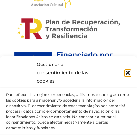
Gestionar el
consentimiento de las
cookies
Para ofrecer las mejores experiencias, utilizamos tecnologías como
INFORMACIÓN DE CONTACTO
las cookies para almacenar y/o acceder a la información del
dispositivo. El consentimiento de estas tecnologías nos permitirá
procesar datos como el comportamiento de navegación o las
Puedes llamar al móvil:
+34 652337807
,
identificaciones únicas en este sitio. No consentir o retirar el
enviarnos un correo
consentimiento, puede afectar negativamente a ciertas
características y funciones.
o visita nuestra
sección de contacto.