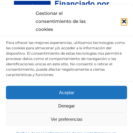
Gestionar el
consentimiento de las
cookies
Para ofrecer las mejores experiencias, utilizamos tecnologías como
INFORMACIÓN DE CONTACTO
las cookies para almacenar y/o acceder a la información del
dispositivo. El consentimiento de estas tecnologías nos permitirá
procesar datos como el comportamiento de navegación o las
Puedes llamar al móvil:
+34 652337807
,
identificaciones únicas en este sitio. No consentir o retirar el
enviarnos un correo
consentimiento, puede afectar negativamente a ciertas
características y funciones.
o visita nuestra
sección de contacto.
Aceptar
© Copyright 2010 – 2025 |
Diseño web
Denegar
optimizado
por
Empresa en Digital
| Todos los
derechos reservados. | Consulta nuestro
Aviso
Ver preferencias
legal