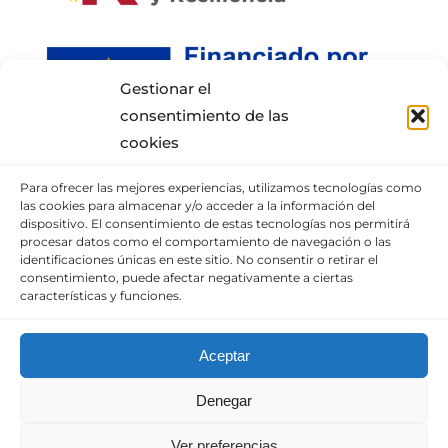
Gestionar el
consentimiento de las
cookies
Para ofrecer las mejores experiencias, utilizamos tecnologías como
INFORMACIÓN DE CONTACTO
las cookies para almacenar y/o acceder a la información del
dispositivo. El consentimiento de estas tecnologías nos permitirá
procesar datos como el comportamiento de navegación o las
Puedes llamar al móvil:
+34 652337807
,
identificaciones únicas en este sitio. No consentir o retirar el
enviarnos un correo
consentimiento, puede afectar negativamente a ciertas
características y funciones.
o visita nuestra
sección de contacto.
Aceptar
© Copyright 2010 – 2025 |
Diseño web
Denegar
optimizado
por
Empresa en Digital
| Todos los
derechos reservados. | Consulta nuestro
Aviso
Ver preferencias