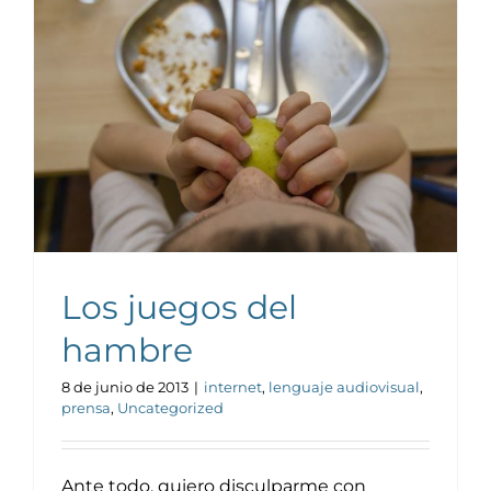
Noticias y publicaciones
Los juegos del
hambre
8 de junio de 2013
|
internet
,
lenguaje audiovisual
,
prensa
,
Uncategorized
Ante todo, quiero disculparme con