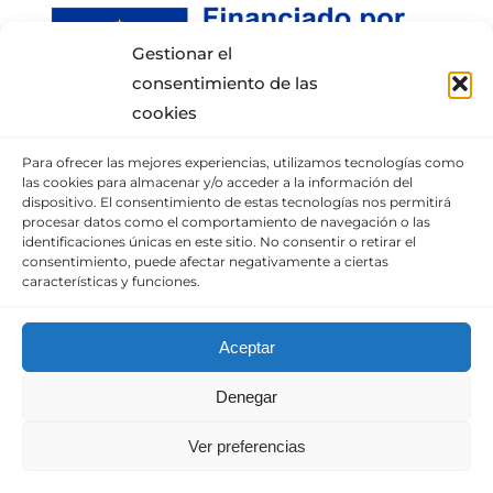
Gestionar el
consentimiento de las
cookies
Para ofrecer las mejores experiencias, utilizamos tecnologías como
INFORMACIÓN DE CONTACTO
las cookies para almacenar y/o acceder a la información del
dispositivo. El consentimiento de estas tecnologías nos permitirá
procesar datos como el comportamiento de navegación o las
Puedes llamar al móvil:
+34 652337807
,
identificaciones únicas en este sitio. No consentir o retirar el
enviarnos un correo
consentimiento, puede afectar negativamente a ciertas
características y funciones.
o visita nuestra
sección de contacto.
Aceptar
© Copyright 2010 – 2025 |
Diseño web
Denegar
optimizado
por
Empresa en Digital
| Todos los
derechos reservados. | Consulta nuestro
Aviso
Ver preferencias
legal